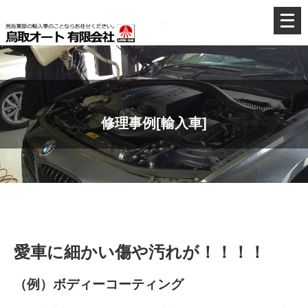
メ
鳥取東部の輸入車
ニ
ュ
ー
を
開
く
修理事例[輸入車]
愛車に細かい傷や汚れが！！！！
（例）ボディーコーティング